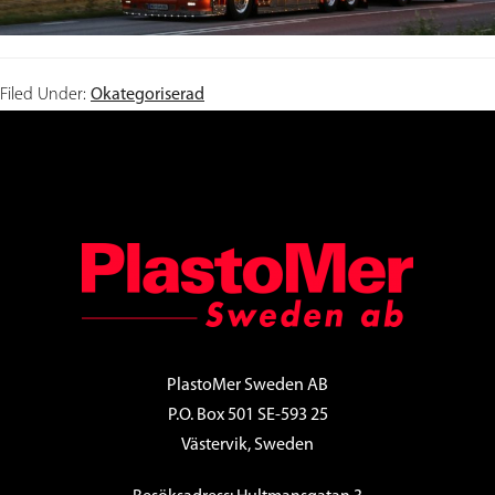
Filed Under:
Okategoriserad
FOOTER
PlastoMer Sweden AB
P.O. Box 501 SE-593 25
Västervik, Sweden