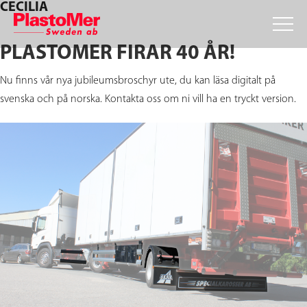
CECILIA
Skip
Skip
Skip
to
to
to
primary
main
footer
PLASTOMER FIRAR 40 ÅR!
navigation
content
Nu finns vår nya jubileumsbroschyr ute, du kan läsa digitalt på
svenska och på norska. Kontakta oss om ni vill ha en tryckt version.