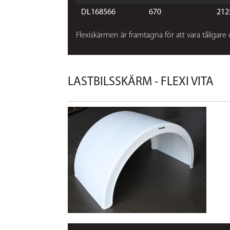
DL168566
670
212
Flexiskärmen är framtagna för att vara tåligare
LASTBILSSKÄRM - FLEXI VITA