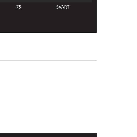
75
SVART