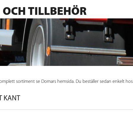
OCH TILLBEHÖR
 LIV
r har lång erfarenhet av att producera skärmar till lastbilar. Skärm
der en längre period i realistiska väderförhållanden. Skärmarna kan oc
d, vilket sparar tid på monteringen.
komplett sortiment se Domars hemsida. Du beställer sedan enkelt hos
IT KANT