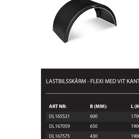
LASTBILSSKÄRM - FLEXI MED VIT KAN
ART NR:
B (MM):
L (
DL165521
600
170
DL167059
650
190
DL167575
430
190