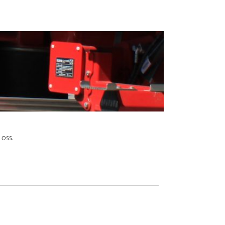
arna är lätta och motståndskraftiga och med en
kså beställas med färdigmonterade rensi-
 oss.