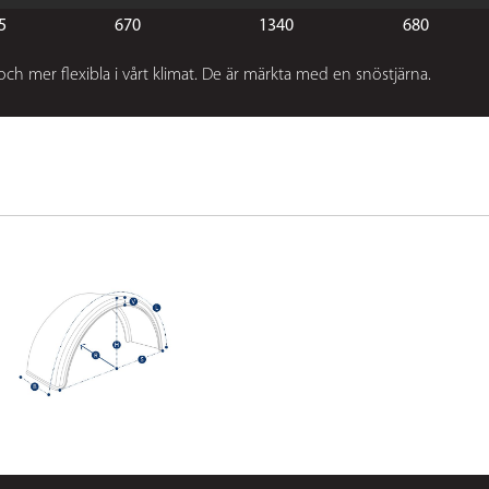
5
670
1340
680
 och mer flexibla i vårt klimat. De är märkta med en snöstjärna.