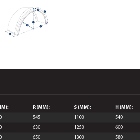
T
MM):
R (MM):
S (MM):
H (MM):
0
545
1100
540
0
630
1250
600
0
650
1300
580