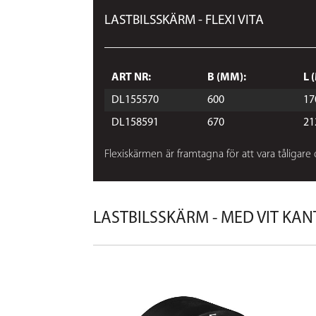
LASTBILSSKÄRM - FLEXI VITA
ART NR:
B (MM):
L 
DL155570
600
17
DL158591
670
21
Flexiskärmen är framtagna för att vara tåligare
LASTBILSSKÄRM - MED VIT KAN