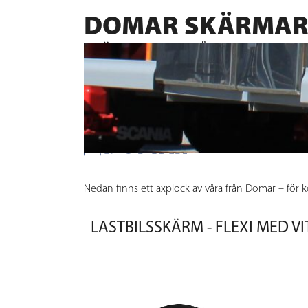
DOMAR SKÄRMAR 
SKÄRMAR SOM TÅL ETT TUFFARE
PlastoMer har agenturen för Domar-produkter. Doma
utmärkt formstabilitet. De är testade i Sverige un
sprayinsatser, skärmfästen och skena för stänkskyd
Nedan finns ett axplock av våra från Domar – för 
LASTBILSSKÄRM - FLEXI MED V