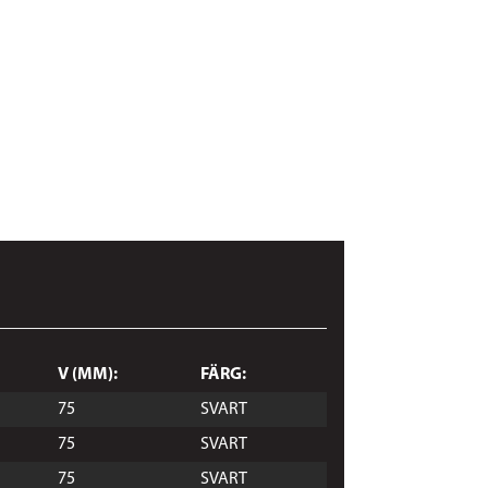
V (MM):
FÄRG:
75
SVART
75
SVART
75
SVART