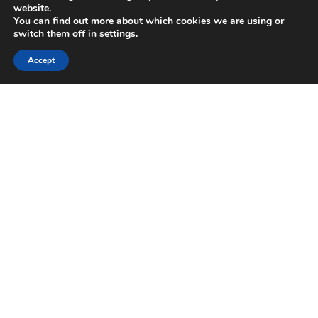
website.
You can find out more about which cookies we are using or
switch them off in
settings
.
Accept
PlastoMer Sweden AB
P.O. Box 501 SE-593 25
Västervik, Sweden
Besöksadress: Hultmansgatan 3
Telefon:
+46 (0)490 822 80
E-post:
info@plastomer.se