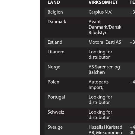
LAND
VIRKSOMHET
T
Belgien
Carplus N.V.
+3
Danmark
Avant
Danmark/Dansk
Biludstyr
Estland
Motoral Eesti AS
+3
Litauern
Looking for
distributor
Norge
AS Sørensen og
Balchen
Polen
Autoparts
+4
Import,
Portugal
Looking for
distributor
Schweiz
Looking for
distributor
Sverige
Huzells i Karlstad
+4
AB, Mekonomen
00