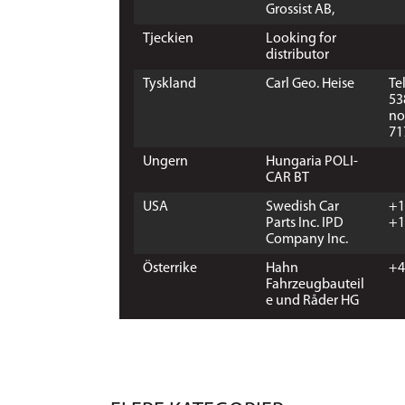
Grossist AB,
Tjeckien
Looking for
distributor
Tyskland
Carl Geo. Heise
Te
53
no
71
Ungern
Hungaria POLI-
CAR BT
USA
Swedish Car
+1
Parts Inc. IPD
+1
Company Inc.
Österrike
Hahn
+4
Fahrzeugbauteil
e und Råder HG