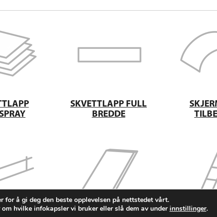
TTLAPP
SKVETTLAPP FULL
SKJER
SPRAY
BREDDE
TILB
r for å gi deg den beste opplevelsen på nettstedet vårt.
 om hvilke infokapsler vi bruker eller slå dem av under
innstillinger
.