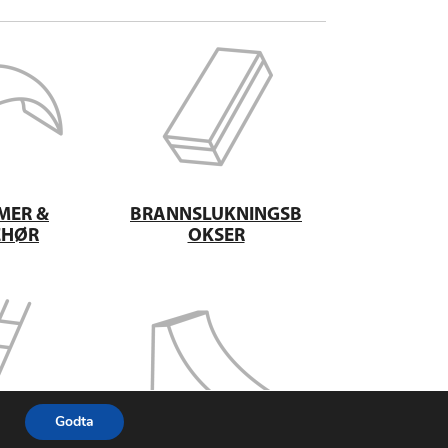
MER &
BRANNSLUKNINGSB
EHØR
OKSER
Godta