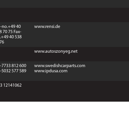
l-no.+49 40
www.rensi.de
8 70 75 Fax-
.+49 40 538
76
www.autoszonyeg.net
-7733 812 600
www.swedishcarparts.com
-5032 577 589
www.ipdusa.com
3 12141062