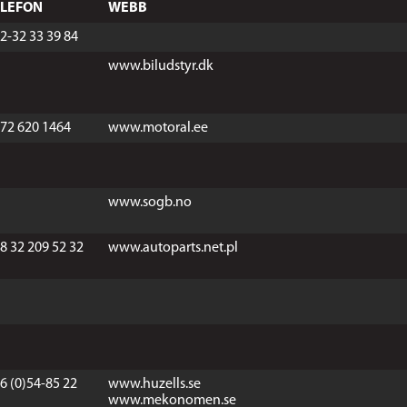
ELEFON
WEBB
2-32 33 39 84
www.biludstyr.dk
72 620 1464
www.motoral.ee
www.sogb.no
8 32 209 52 32
www.autoparts.net.pl
6 (0)54-85 22
www.huzells.se
www.mekonomen.se