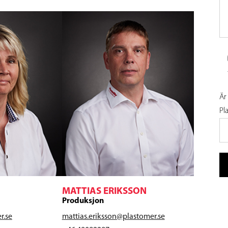
Är
Pl
MATTIAS ERIKSSON
Produksjon
r.se
mattias.eriksson@plastomer.se