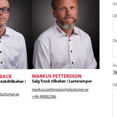
so
Di
Di
Äm
MARKUS PETTERSSON
NBACK
Salg Truck tilbehør / Lasteramper
stebiltilbehør /
Di
markus.pettersson@plastomer.se
lastomer.se
+46 49082286