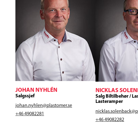
JOHAN NYHLÉN
NICKLAS SOLE
Salgssjef
Salg Biltilbehør / La
Lasteramper
johan.nyhlen@plastomer.se
nicklas.solenback@p
+46 49082281
+46 49082282