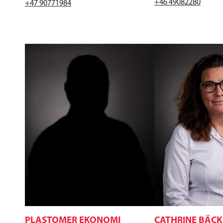
+46 49082280
+47 90771984
PLASTOMER EKONOMI
CATHRINE BÄCK