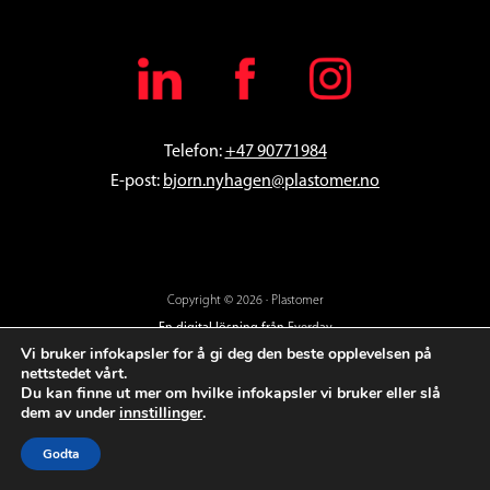
Telefon:
+47 90771984
E-post:
bjorn
.nyhagen@plastomer.no
Copyright © 2026 · Plastomer
En digital lösning från
Everday
Vi bruker infokapsler for å gi deg den beste opplevelsen på
nettstedet vårt.
Du kan finne ut mer om hvilke infokapsler vi bruker eller slå
dem av under
innstillinger
.
Godta