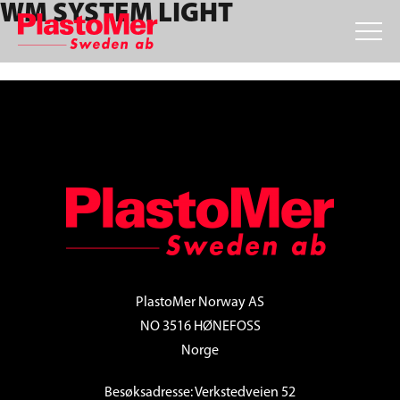
WM SYSTEM LIGHT
Skip
Skip
Skip
to
to
to
primary
main
footer
navigation
content
FOOTER
PlastoMer Norway AS
NO 3516 HØNEFOSS
Norge
Besøksadresse: Verkstedveien 52