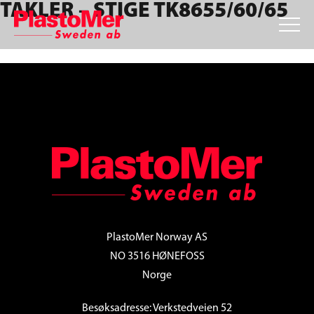
TAKLER – STIGE TK8655/60/65
Skip
Skip
Skip
to
to
to
primary
main
footer
navigation
content
FOOTER
PlastoMer Norway AS
NO 3516 HØNEFOSS
Norge
Besøksadresse: Verkstedveien 52