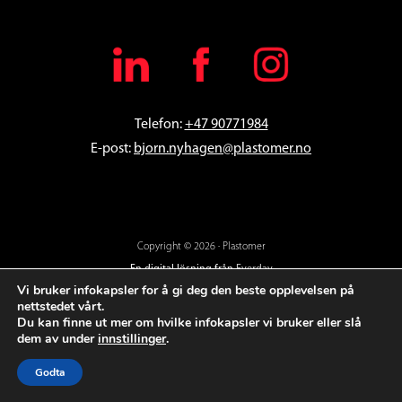
Telefon:
+47 90771984
E-post:
bjorn
.nyhagen@plastomer.no
Copyright © 2026 · Plastomer
En digital lösning från
Everday
Vi bruker infokapsler for å gi deg den beste opplevelsen på
nettstedet vårt.
Du kan finne ut mer om hvilke infokapsler vi bruker eller slå
dem av under
innstillinger
.
Godta