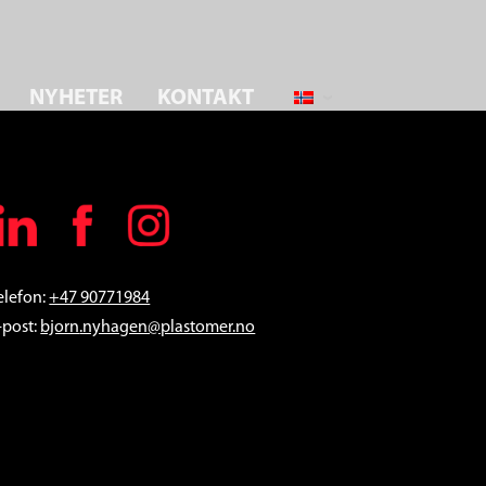
NYHETER
KONTAKT
elefon:
+47 90771984
-post:
bjorn
.nyhagen@plastomer.no