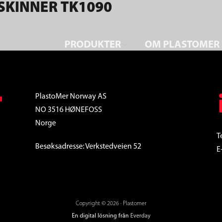
TSKINNER TK1090
PRODUKTER
OM PLASTOMER
PlastoMer Norway AS
NO 3516 HØNEFOSS
Norge
T
Besøksadresse: Verkstedveien 52
E
Copyright © 2026 · Plastomer
En digital lösning från
Everday