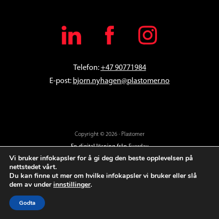
Telefon:
+47 90771984
E-post:
bjorn
.nyhagen@plastomer.no
Copyright © 2026 · Plastomer
En digital lösning från
Everday
Vi bruker infokapsler for å gi deg den beste opplevelsen på
nettstedet vårt.
Du kan finne ut mer om hvilke infokapsler vi bruker eller slå
dem av under
innstillinger
.
Godta