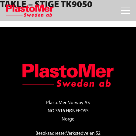
TAKLE – STIGE TK9050
Skip
Skip
Skip
to
to
to
primary
main
footer
navigation
content
FOOTER
PlastoMer Norway AS
NO 3516 HØNEFOSS
Norge
Besøksadresse: Verkstedveien 52