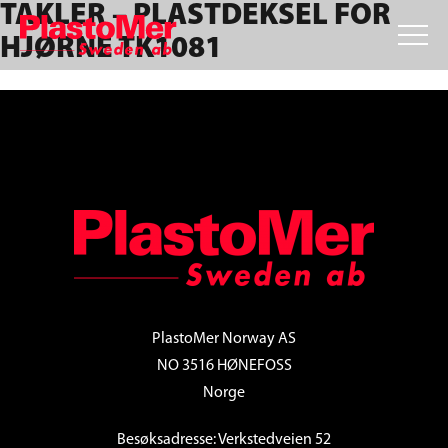
TAKLER – PLASTDEKSEL FOR
Skip
Skip
Skip
to
to
to
HJØRNE TK1081
primary
main
footer
navigation
content
FOOTER
PlastoMer Norway AS
NO 3516 HØNEFOSS
Norge
Besøksadresse: Verkstedveien 52