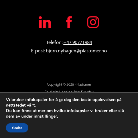
Telefon:
+47 90771984
E-post:
bjorn
.nyhagen@plastomer.no
Copyright © 2026 · Plastomer
En digital lösning från
Everday
Vi bruker infokapsler for å gi deg den beste opplevelsen på
nettstedet vårt.
Du kan finne ut mer om hvilke infokapsler vi bruker eller slå
dem av under
innstillinger
.
Godta