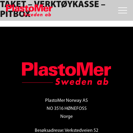
TAKET – VERKTØYKASSE –
Skip
Skip
Skip
to
to
to
PITBOX
primary
main
footer
navigation
content
FOOTER
PlastoMer Norway AS
NO 3516 HØNEFOSS
Norge
Besøksadresse: Verkstedveien 52