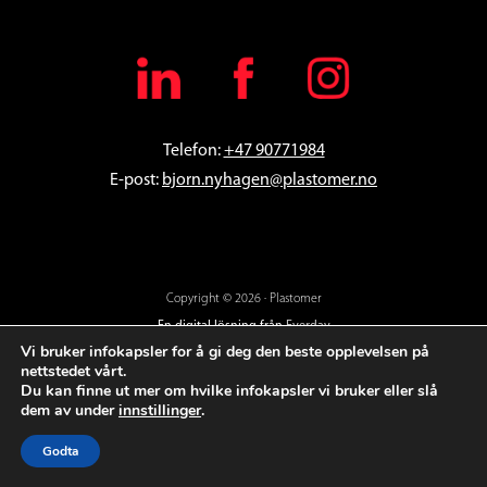
Telefon:
+47 90771984
E-post:
bjorn
.nyhagen@plastomer.no
Copyright © 2026 · Plastomer
En digital lösning från
Everday
Vi bruker infokapsler for å gi deg den beste opplevelsen på
nettstedet vårt.
Du kan finne ut mer om hvilke infokapsler vi bruker eller slå
dem av under
innstillinger
.
Godta