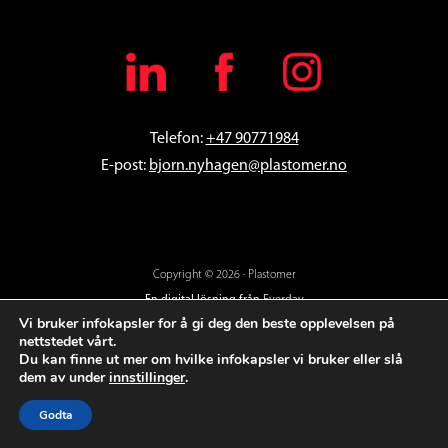
Telefon:
+47 90771984
E-post:
bjorn
.nyhagen@plastomer.no
Copyright © 2026 · Plastomer
En digital lösning från
Everday
Vi bruker infokapsler for å gi deg den beste opplevelsen på
nettstedet vårt.
Du kan finne ut mer om hvilke infokapsler vi bruker eller slå
dem av under
innstillinger
.
Godta