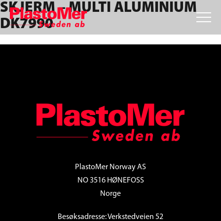
SKJERM – MULTI ALUMINIUM
Skip
Skip
Skip
to
to
to
DK7990
primary
main
footer
navigation
content
FOOTER
PlastoMer Norway AS
NO 3516 HØNEFOSS
Norge
Besøksadresse: Verkstedveien 52