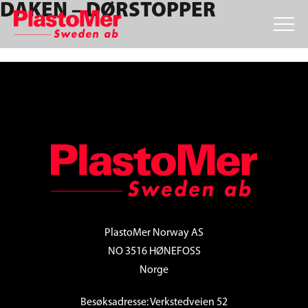
DAKEN – DØRSTOPPER
Skip
Skip
Skip
to
to
to
primary
main
footer
navigation
content
FOOTER
PlastoMer Norway AS
NO 3516 HØNEFOSS
Norge
Besøksadresse: Verkstedveien 52