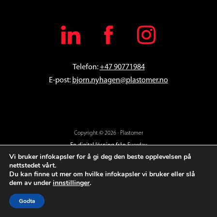
Telefon:
+47 90771984
E-post:
bjorn
.nyhagen@plastomer.no
Copyright © 2026 · Plastomer
En digital lösning från
Everday
Vi bruker infokapsler for å gi deg den beste opplevelsen på
nettstedet vårt.
Du kan finne ut mer om hvilke infokapsler vi bruker eller slå
dem av under
innstillinger
.
Godta