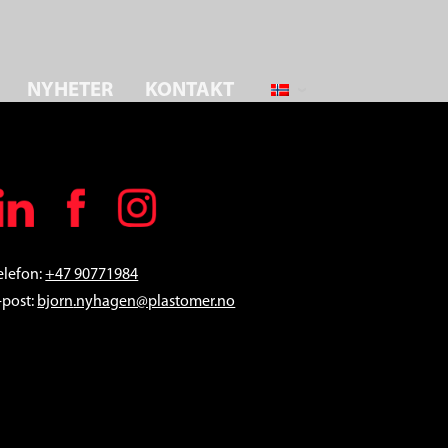
NYHETER
KONTAKT
elefon:
+47 90771984
-post:
bjorn
.nyhagen@plastomer.no