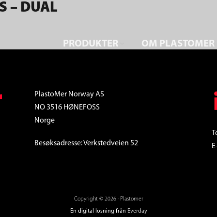
 – DUAL
PRODUKTER
OM PLASTOMER
PlastoMer Norway AS
NO 3516 HØNEFOSS
Norge
T
Besøksadresse: Verkstedveien 52
E
Copyright © 2026 · Plastomer
En digital lösning från
Everday